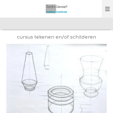
Ga
direct
naar
de
hoofdinhoud
cursus tekenen en/of schilderen