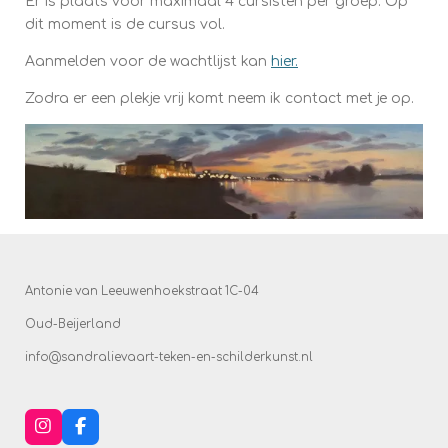
Er is plaats voor maximaal 4 cursisten per groep. Op
dit moment is de cursus vol.
Aanmelden voor de wachtlijst kan
hier.
Zodra er een plekje vrij komt neem ik contact met je op.
Antonie van Leeuwenhoekstraat 1C-04
Oud-Beijerland
info@sandralievaart-teken-en-schilderkunst.nl
I
F