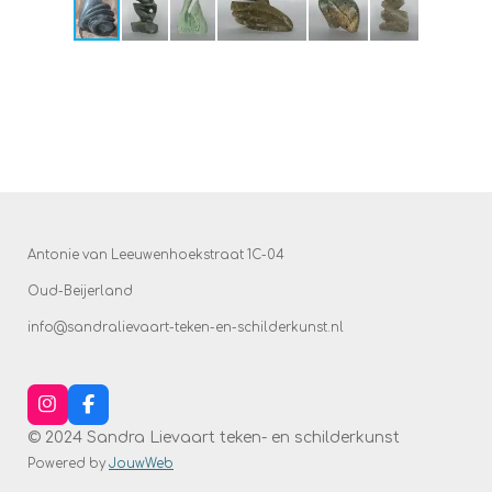
Antonie van Leeuwenhoekstraat 1C-04
Oud-Beijerland
info@sandralievaart-teken-en-schilderkunst.nl
I
F
n
a
© 2024 Sandra Lievaart teken- en schilderkunst
s
c
t
e
Powered by
JouwWeb
a
b