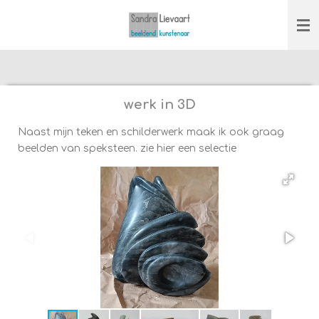
Ga
direct
naar
de
hoofdinhoud
werk in 3D
Naast mijn teken en schilderwerk maak ik ook graag
beelden van speksteen. zie hier een selectie