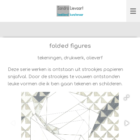
Ga
direct
naar
de
hoofdinhoud
folded figures
tekeningen, drukwerk, olieverf
Deze serie werken is ontstaan uit strookjes papieren
snijafval. Door de strookjes te vouwen ontstonden
leuke vormen die ik ben gaan tekenen en schilderen.